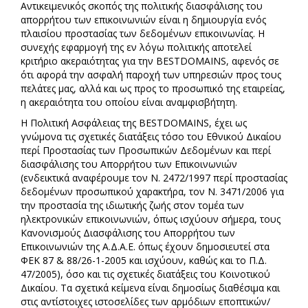
Αντικειμενικός σκοπός της πολιτικής διασφάλισης του
απορρήτου των επικοινωνιών είναι η δημιουργία ενός
πλαισίου προστασίας των δεδομένων επικοινωνίας. H
συνεχής εφαρμογή της εν λόγω πολιτικής αποτελεί
κριτήριο ακεραιότητας για την BESTDOMAINS, αφενός σε
ότι αφορά την ασφαλή παροχή των υπηρεσιών προς τους
πελάτες μας, αλλά και ως προς το προσωπικό της εταιρείας,
η ακεραιότητα του οποίου είναι αναμφισβήτητη.
Η Πολιτική Ασφάλειας της BESTDOMAINS, έχει ως
γνώμονα τις σχετικές διατάξεις τόσο του Εθνικού Δικαίου
περί Προστασίας των Προσωπικών Δεδομένων και περί
διασφάλισης του Απορρήτου των Επικοινωνιών
(ενδεικτικά αναφέρουμε τον Ν. 2472/1997 περί προστασίας
δεδομένων προσωπικού χαρακτήρα, τον Ν. 3471/2006 για
την προστασία της ιδιωτικής ζωής στον τομέα των
ηλεκτρονικών επικοινωνιών, όπως ισχύουν σήμερα, τους
Κανονισμούς Διασφάλισης του Απορρήτου των
Επικοινωνιών της Α.Δ.Α.Ε. όπως έχουν δημοσιευτεί στα
ΦΕΚ 87 & 88/26-1-2005 και ισχύουν, καθώς και το Π.Δ.
47/2005), όσο και τις σχετικές διατάξεις του Κοινοτικού
Δικαίου. Τα σχετικά κείμενα είναι δημοσίως διαθέσιμα και
στις αντίστοιχες ιστοσελίδες των αρμόδιων εποπτικών/