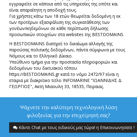
εγγραφείτε σε κάποια από τις υπηρεσίες της οπότε και
είναι απαραίτητη η αποδοχή τους.
Για χρήστες κάτω των 18 ετών θεωρείται δεδομένη η εκ
των προτέρων εξασφάλιση της συγκατάθεσης των
γονέων/κηδεμόνων σε κάθε περίπτωση δήλωσης
προσωπικών στοιχείων στα websites της BESTDOMAINS.
Η BESTDOMAINS διατηρεί το δικαίωμα αλλαγής της
παρούσας πολιτικής δεδομένων, πάντα σύμφωνα με τους
Νόμους και το Ελληνικό Δίκαιο.
Υπεύθυνο τμήμα για την προστασία πληροφοριών και
δεδομένων του δικτυακού τόπου
https://BESTDOMAINS.gr κατά το νόμο 2472/97 είναι η
εταιρια με διακριτικο τιτλο INFOMARINE "ΙΩΑΝΝΙΔΗΣ Δ.
ΓΕΩΡΓΙΟΣ", Ακτη Μιαουλη 33, 18535, Πειραιας.
Ψάχνετε την καλύτερη τεχνολογική λύση
φιλοξενίας για την επιχείρησή σας?
Κάντε Chat με τους ειδικούς μας τώρα! η Επικοινωνησατε !