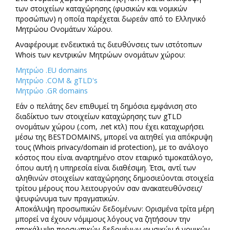
των στοιχείων καταχώρησης (φυσικών και νομικών
προσώπων) η οποία παρέχεται δωρεάν από το Ελληνικό
Μητρώου Ονομάτων Χώρου.
Αναφέρουμε ενδεικτικά τις διευθύνσεις των ιστότοπων
Whois των κεντρικών Μητρώων ονομάτων χώρου:
Μητρώο .EU domains
Μητρώο .COM & gTLD's
Μητρώο .GR domains
Εάν ο πελάτης δεν επιθυμεί τη δημόσια εμφάνιση στο
διαδίκτυο των στοιχείων καταχώρησης των gTLD
ονομάτων χώρου (.com, .net κτλ) που έχει καταχωρήσει
μέσω της BESTDOMAINS, μπορεί να αιτηθεί για απόκρυψη
τους (Whois privacy/domain id protection), με το ανάλογο
κόστος που είναι αναρτημένο στον εταιρικό τιμοκατάλογο,
όπου αυτή η υπηρεσία είναι διαθέσιμη. Έτσι, αντί των
αληθινών στοιχείων καταχώρησης δημοσιεύονται στοιχεία
τρίτου μέρους που λειτουργούν σαν ανακατευθύνσεις/
ψευφώνυμα των πραγματικών.
Αποκάλυψη προσωπικών δεδομένων: Ορισμένα τρίτα μέρη
μπορεί να έχουν νόμιμους λόγους να ζητήσουν την
αποκάλυψη προσωπικών δεδομένων φυσικών ή νομικών