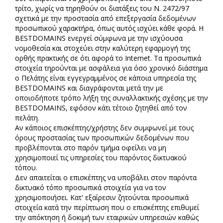
τρίτο, χωρίς να τηρηθούν οι διατάξεις του Ν. 2472/97
σχετικά με την προστασία από επεξεργασία δεδομένων
προσωπικού χαρακτήρα, όπως αυτός ισχύει κάθε φορά. Η
BESTDOMAINS ενεργεί σύμφωνα με την ισχύουσα
νομοθεσία και στοχεύει στην καλύτερη εφαρμογή της
ορθής πρακτικής σε ότι αφορά το Internet. Τα προσωπικά
στοιχεία τηρούνται με ασφάλεια για όσο χρονικό διάστημα
ο Πελάτης είναι εγγεγραμμένος σε κάποια υπηρεσία της
BESTDOMAINS και διαγράφονται μετά την με
οποιοδήποτε τρόπο λήξη της συναλλακτικής σχέσης με την
BESTDOMAINS, εφ΄όσον κάτι τέτοιο ζητηθεί από τον
πελάτη.
Αν κάποιος επισκέπτης/χρήστης δεν συμφωνεί με τους
όρους προστασίας των προσωπικών δεδομένων που
προβλέπονται στο παρόν τμήμα οφείλει να μη
χρησιμοποιεί τις υπηρεσίες του παρόντος δικτυακού
τόπου.
Δεν απαιτείται ο επισκέπτης να υποβάλει στον παρόντα
δικτυακό τόπο προσωπικά στοιχεία για να τον
χρησιμοποιήσει. Κατ' εξαίρεσιν ζητούνται προσωπικά
στοιχεία κατά την περίπτωση που ο επισκέπτης επιθυμεί
την απόκτηση ή δοκιμή των εταιρικών υπηρεσιών καθώς