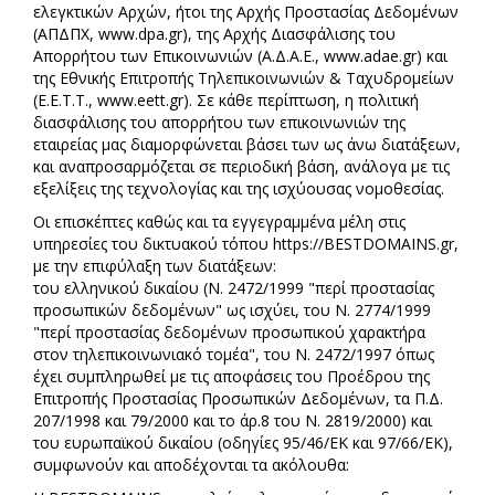
ελεγκτικών Αρχών, ήτοι της Αρχής Προστασίας Δεδομένων
(ΑΠΔΠΧ, www.dpa.gr), της Αρχής Διασφάλισης του
Απορρήτου των Επικοινωνιών (Α.Δ.Α.Ε., www.adae.gr) και
της Εθνικής Επιτροπής Τηλεπικοινωνιών & Ταχυδρομείων
(Ε.Ε.Τ.Τ., www.eett.gr). Σε κάθε περίπτωση, η πολιτική
διασφάλισης του απορρήτου των επικοινωνιών της
εταιρείας μας διαμορφώνεται βάσει των ως άνω διατάξεων,
και αναπροσαρμόζεται σε περιοδική βάση, ανάλογα με τις
εξελίξεις της τεχνολογίας και της ισχύουσας νομοθεσίας.
Οι επισκέπτες καθώς και τα εγγεγραμμένα μέλη στις
υπηρεσίες του δικτυακού τόπου https://BESTDOMAINS.gr,
με την επιφύλαξη των διατάξεων:
του ελληνικού δικαίου (Ν. 2472/1999 "περί προστασίας
προσωπικών δεδομένων" ως ισχύει, του Ν. 2774/1999
"περί προστασίας δεδομένων προσωπικού χαρακτήρα
στον τηλεπικοινωνιακό τομέα", του Ν. 2472/1997 όπως
έχει συμπληρωθεί με τις αποφάσεις του Προέδρου της
Επιτροπής Προστασίας Προσωπικών Δεδομένων, τα Π.Δ.
207/1998 και 79/2000 και το άρ.8 του Ν. 2819/2000) και
του ευρωπαϊκού δικαίου (οδηγίες 95/46/ΕΚ και 97/66/ΕΚ),
συμφωνούν και αποδέχονται τα ακόλουθα: