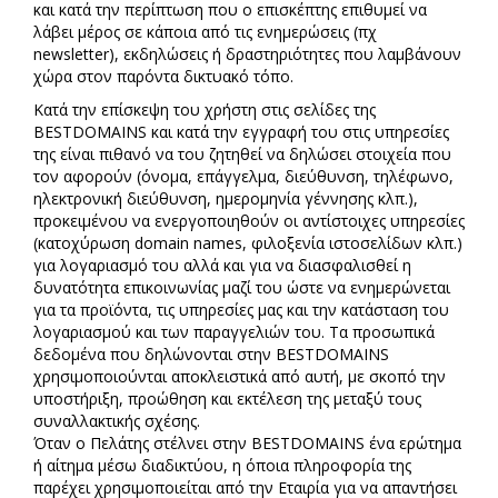
και κατά την περίπτωση που ο επισκέπτης επιθυμεί να
λάβει μέρος σε κάποια από τις ενημερώσεις (πχ
newsletter), εκδηλώσεις ή δραστηριότητες που λαμβάνουν
χώρα στον παρόντα δικτυακό τόπο.
Κατά την επίσκεψη του χρήστη στις σελίδες της
BESTDOMAINS και κατά την εγγραφή του στις υπηρεσίες
της είναι πιθανό να του ζητηθεί να δηλώσει στοιχεία που
τον αφορούν (όνομα, επάγγελμα, διεύθυνση, τηλέφωνο,
ηλεκτρονική διεύθυνση, ημερομηνία γέννησης κλπ.),
προκειμένου να ενεργοποιηθούν οι αντίστοιχες υπηρεσίες
(κατοχύρωση domain names, φιλοξενία ιστοσελίδων κλπ.)
για λογαριασμό του αλλά και για να διασφαλισθεί η
δυνατότητα επικοινωνίας μαζί του ώστε να ενημερώνεται
για τα προϊόντα, τις υπηρεσίες μας και την κατάσταση του
λογαριασμού και των παραγγελιών του. Τα προσωπικά
δεδομένα που δηλώνονται στην BESTDOMAINS
χρησιμοποιούνται αποκλειστικά από αυτή, με σκοπό την
υποστήριξη, προώθηση και εκτέλεση της μεταξύ τους
συναλλακτικής σχέσης.
Όταν ο Πελάτης στέλνει στην BESTDOMAINS ένα ερώτημα
ή αίτημα μέσω διαδικτύου, η όποια πληροφορία της
παρέχει χρησιμοποιείται από την Εταιρία για να απαντήσει