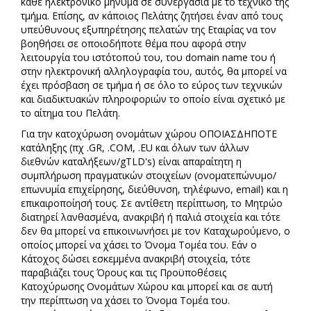
κάθε ηλεκτρονικό μήνυμα σε συνεργασία με το τεχνικό της
τμήμα. Επίσης, αν κάποιος Πελάτης ζητήσει έναν από τους
υπεύθυνους εξυπηρέτησης πελατών της Εταιρίας να τον
βοηθήσει σε οποιοδήποτε θέμα που αφορά στην
λειτουργία του ιστότοπού του, του domain name του ή
στην ηλεκτρονική αλληλογραφία του, αυτός, θα μπορεί να
έχει πρόσβαση σε τμήμα ή σε όλο το εύρος των τεχνικών
και διαδικτυακών πληροφοριών το οποίο είναι σχετικό με
το αίτημα του Πελάτη.
Για την κατοχύρωση ονομάτων χώρου ΟΠΟΙΑΣΔΗΠΟΤΕ
κατάληξης (πχ .GR, .COM, .EU και όλων των άλλων
διεθνών καταλήξεων/gTLD's) είναι απαραίτητη η
συμπλήρωση πραγματικών στοιχείων (ονοματεπώνυμο/
επωνυμία επιχείρησης, διεύθυνση, τηλέφωνο, email) και η
επικαιροποίησή τους. Σε αντίθετη περίπτωση, το Μητρώο
διατηρεί λανθασμένα, ανακριβή ή παλιά στοιχεία και τότε
δεν θα μπορεί να επικοινωνήσει με τον Καταχωρούμενο, ο
οποίος μπορεί να χάσει το Όνομα Τομέα του. Εάν ο
Κάτοχος δώσει εσκεμμένα ανακριβή στοιχεία, τότε
παραβιάζει τους Όρους και τις Προϋποθέσεις
Κατοχύρωσης Ονομάτων Χώρου και μπορεί και σε αυτή
την περίπτωση να χάσει το Όνομα Τομέα του.