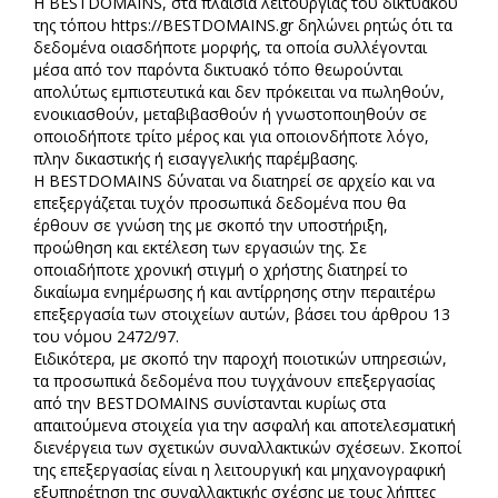
Η BESTDOMAINS, στα πλαίσια λειτουργίας του δικτυακού
της τόπου https://BESTDOMAINS.gr δηλώνει ρητώς ότι τα
δεδομένα οιασδήποτε μορφής, τα οποία συλλέγονται
μέσα από τον παρόντα δικτυακό τόπο θεωρούνται
απολύτως εμπιστευτικά και δεν πρόκειται να πωληθούν,
ενοικιασθούν, μεταβιβασθούν ή γνωστοποιηθούν σε
οποιοδήποτε τρίτο μέρος και για οποιονδήποτε λόγο,
πλην δικαστικής ή εισαγγελικής παρέμβασης.
Η BESTDOMAINS δύναται να διατηρεί σε αρχείο και να
επεξεργάζεται τυχόν προσωπικά δεδομένα που θα
έρθουν σε γνώση της με σκοπό την υποστήριξη,
προώθηση και εκτέλεση των εργασιών της. Σε
οποιαδήποτε χρονική στιγμή ο χρήστης διατηρεί το
δικαίωμα ενημέρωσης ή και αντίρρησης στην περαιτέρω
επεξεργασία των στοιχείων αυτών, βάσει του άρθρου 13
του νόμου 2472/97.
Ειδικότερα, με σκοπό την παροχή ποιοτικών υπηρεσιών,
τα προσωπικά δεδομένα που τυγχάνουν επεξεργασίας
από την BESTDOMAINS συνίστανται κυρίως στα
απαιτούμενα στοιχεία για την ασφαλή και αποτελεσματική
διενέργεια των σχετικών συναλλακτικών σχέσεων. Σκοποί
της επεξεργασίας είναι η λειτουργική και μηχανογραφική
εξυπηρέτηση της συναλλακτικής σχέσης με τους λήπτες