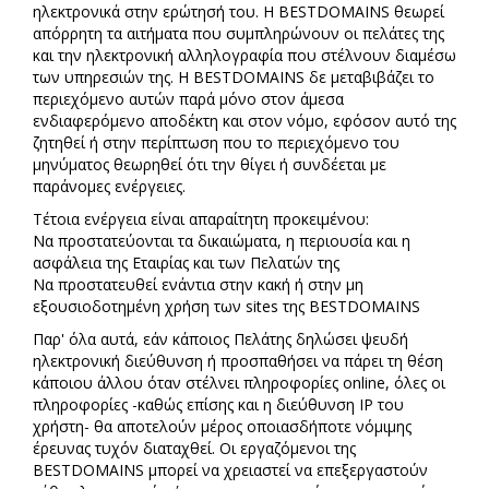
ηλεκτρονικά στην ερώτησή του. Η BESTDOMAINS θεωρεί
απόρρητη τα αιτήματα που συμπληρώνουν οι πελάτες της
και την ηλεκτρονική αλληλογραφία που στέλνουν διαμέσω
των υπηρεσιών της. Η BESTDOMAINS δε μεταβιβάζει το
περιεχόμενο αυτών παρά μόνο στον άμεσα
ενδιαφερόμενο αποδέκτη και στον νόμο, εφόσον αυτό της
ζητηθεί ή στην περίπτωση που το περιεχόμενο του
μηνύματος θεωρηθεί ότι την θίγει ή συνδέεται με
παράνομες ενέργειες.
Τέτοια ενέργεια είναι απαραίτητη προκειμένου:
Να προστατεύονται τα δικαιώματα, η περιουσία και η
ασφάλεια της Εταιρίας και των Πελατών της
Να προστατευθεί ενάντια στην κακή ή στην μη
εξουσιοδοτημένη χρήση των sites της BESTDOMAINS
Παρ' όλα αυτά, εάν κάποιος Πελάτης δηλώσει ψευδή
ηλεκτρονική διεύθυνση ή προσπαθήσει να πάρει τη θέση
κάποιου άλλου όταν στέλνει πληροφορίες online, όλες οι
πληροφορίες -καθώς επίσης και η διεύθυνση IP του
χρήστη- θα αποτελούν μέρος οποιασδήποτε νόμιμης
έρευνας τυχόν διαταχθεί. Οι εργαζόμενοι της
BESTDOMAINS μπορεί να χρειαστεί να επεξεργαστούν