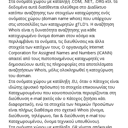
Στα ονόματα χώρου με κατάληξη .COM, .NET, .ORG κτλ. τα
δεδομένα αυτά διατίθενται ελεύθερα στο Διαδίκτυο
κατόπιν αναζήτησης των στοιχείων καταχώρησης ενός
ονόματος χώρου (domain name whois) που υπάρχουν
στις ιστοσελίδες των καταχωρητών gTLD's. H αναζήτηση
WhoIs είναι η δυνατότητα αναζήτησης για κάθε
κατοχυρωμένο όνομα domain στον κόσμο και
περιλαμβάνει τα ονόματα, τις διευθύνσεις και άλλα
στοιχεία των κατόχων τους. Ο οργανισμός Internet
Corporation for Assigned Names and Numbers (ICANN)
απαιτεί από τους πιστοποιημένους καταχωρητές να
δημοσιεύουν αυτές τις πληροφορίες στα αποτελέσματα
αναζητήσεων WhoIs, μόλις ολοκληρωθεί η κατοχύρωση
του domain.
Στα ονόματα χώρου με κατάληξη .EU, όταν ο Κάτοχος είναι
ιδιώτης (φυσικό πρόσωπο) τα στοιχεία επικοινωνίας του
Καταχωρουμένου που κοινοποιούνται περιορίζονται στη
διεύθυνση e-mail (εκτός εάν ο Κάτοχος ζητήσει κάτι
διαφορετικό), ενώ τα στοιχεία των Νομικών Προσώπων
είναι πλήρως διαθέσιμα στο σχετικό Whois (όνομα,
διεύθυνση, τηλέφωνο, fax & διεύθυνση e-mail του
Καταχωρουμένου, όνομα τεχνικού υπευθύνου).
Στα ονόματα χώρου με κατάληξη .GR γίνεται απόκρυψη