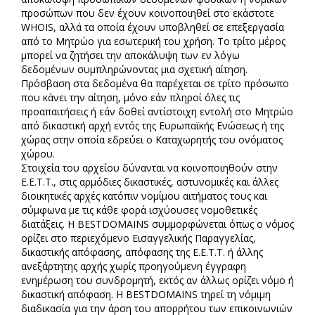
προσώπων που δεν έχουν κοινοποιηθεί στο εκάστοτε
WHOIS, αλλά τα οποία έχουν υποβληθεί σε επεξεργασία
από το Μητρώο για εσωτερική του χρήση. Το τρίτο μέρος
μπορεί να ζητήσει την αποκάλυψη των εν λόγω
δεδομένων συμπληρώνοντας μια σχετική αίτηση.
Πρόσβαση στα δεδομένα θα παρέχεται σε τρίτο πρόσωπο
που κάνει την αίτηση, μόνο εάν πληροί όλες τις
προαπαιτήσεις ή εάν δοθεί αντίστοιχη εντολή στο Μητρώο
από δικαστική αρχή εντός της Ευρωπαϊκής Ενώσεως ή της
χώρας στην οποία εδρεύει ο Καταχωρητής του ονόματος
χώρου.
Στοιχεία του αρχείου δύνανται να κοινοποιηθούν στην
Ε.Ε.Τ.Τ., στις αρμόδιες δικαστικές, αστυνομικές και άλλες
διοικητικές αρχές κατόπιν νομίμου αιτήματος τους και
σύμφωνα με τις κάθε φορά ισχύουσες νομοθετικές
διατάξεις. Η BESTDOMAINS συμμορφώνεται όπως ο νόμος
ορίζει στο περιεχόμενο Εισαγγελικής Παραγγελίας,
δικαστικής απόφασης, απόφασης της Ε.Ε.Τ.Τ. ή άλλης
ανεξάρτητης αρχής χωρίς προηγούμενη έγγραφη
ενημέρωση του συνδρομητή, εκτός αν άλλως ορίζει νόμο ή
δικαστική απόφαση. Η BESTDOMAINS τηρεί τη νόμιμη
διαδικασία για την άρση του απορρήτου των επικοινωνιών