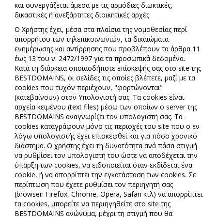
και συνεργάζεται άμεσα με τις αρμόδιες διωκτικές,
δικαστικές ή ανεξάρτητες διοικητικές αρχές.
Ο Χρήστης έχει, μέσα στα πλαίσια της νομοθεσίας περί
απορρήτου των τηλεπικοινωνιών, τα δικαιώματα
ενημέρωσης και αντίρρησης που προβλέπουν τα άρθρα 11
έως 13 του ν. 2472/1997 για τα προσωπικά δεδομένα.
Κατά τη διάρκεια οποιασδήποτε επίσκεψής σας στο site της
BESTDOMAINS, οι σελίδες τις οποίες βλέπετε, μαζί με τα
cookies που τυχόν περιέχουν, "φορτώνονται"
(κατεβαίνουν) στον Υπολογιστή σας. Τα cookies είναι
αρχεία κειμένου (text files) μέσω των οποίων ο server της
BESTDOMAINS αναγνωρίζει τον υπολογιστή σας. Τα
cookies καταγράφουν μόνο τις περιοχές του site που ο εν
λόγω υπολογιστής έχει επισκεφθεί και για πόσο χρονικό
διάστημα. Ο χρήστης έχει τη δυνατότητα ανά πάσα στιγμή
να ρυθμίσει τον υπολογιστή του ώστε να αποδέχεται την
ύπαρξη των cookies, να ειδοποιείται όταν εκδίδεται ένα
cookie, ή να απορρίπτει την εγκατάσταση των cookies. Σε
περίπτωση που έχετε ρυθμίσει τον περιηγητή σας
(browser: Firefox, Chrome, Opera, Safari κτλ) να απορρίπτει
τα cookies, μπορείτε να περιηγηθείτε στο site της
BESTDOMAINS ανώνυμα, μέχρι τη στιγμή που θα