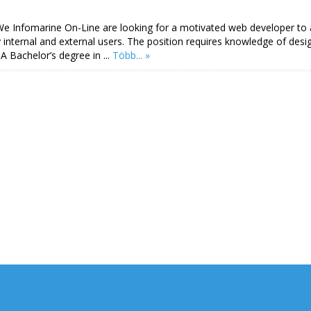
:We Infomarine On-Line are looking for a motivated web developer to a
y internal and external users. The position requires knowledge of desi
A Bachelor’s degree in ...
Több... »