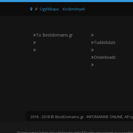
Ügyfélkapu
>
Közlemények
Το Bestdomains.gr
Tudásbázis
Downloads
2016 - 2018 © BestDomains.gr - INFOMARINE ONLINE, All ri
Χρησιμοποιώντας τον ιστότοπο αποδέχεστε την χρηση των cookie