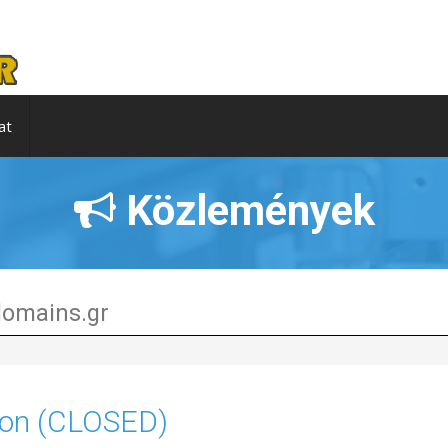
at
Közlemények
tdomains.gr
ion (CLOSED)