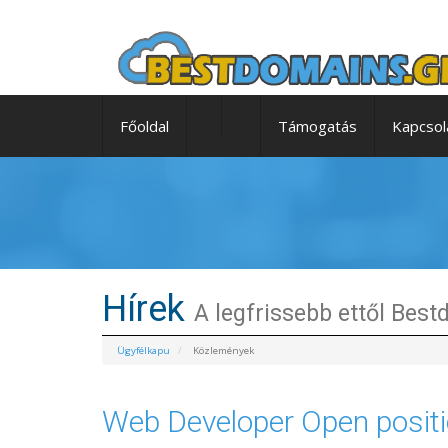
Főoldal
Támogatás
Kapcsol
Hírek
A legfrissebb ettől Bes
Ügyfélkapu
Közlemények
Web Developer Open posit