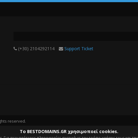
(+30) 2104292114
Support Ticket
ghts reserved.
Το BESTDOMAINS.GR χρησιμοποεί cookies.
s. Για περισσότερες πληροφορίες σχετικά με τον τρόπο χρήσης τους και τη