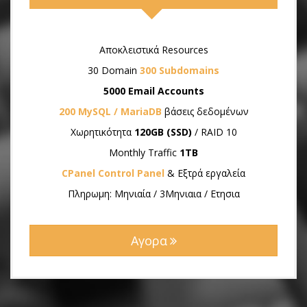
Αποκλειστικά Resources
30 Domain
300 Subdomains
5000 Email Accounts
200 MySQL / MariaDB
βάσεις δεδομένων
Χωρητικότητα
120GB (SSD)
/ RAID 10
Monthly Traffic
1ΤB
CPanel Control Panel
& Εξτρά εργαλεία
Πληρωμη: Μηνιαία / 3Μηνιαια / Ετησια
Αγορα