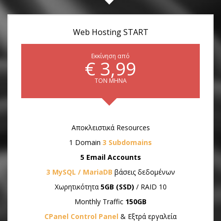
Web Hosting START
Εκκίνηση από
€ 3,99
ΤΟΝ ΜΗΝΑ
Αποκλειστικά Resources
1 Domain
3 Subdomains
5 Email Accounts
3 MySQL / MariaDB
βάσεις δεδομένων
Χωρητικότητα
5GB (SSD)
/ RAID 10
Monthly Traffic
150GB
CPanel Control Panel
& Εξτρά εργαλεία