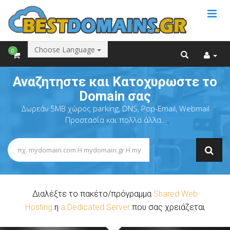
Choose Language
0
Αναζητηστε και Κατοχυρωστε το
Domain σας
Δωρεάν 5ΜΒ χώρος parking, DNS, Pop-Email, Webmail
Προστασία και πολλα άλλα..
Διαλέξτε το πακέτο/πρόγραμμα
Shared Web
Hosting
η
a Dedicated Server
που σας χρειάζεται