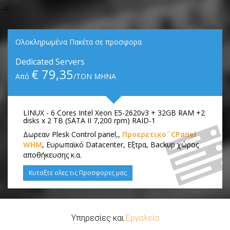
-->
Ολοκληρωμένα Πακέτα σε προσφορα
Dedicated Servers
€ 79,35
Από
/ΤΟΝ ΜΗΝΑ
LINUX - 6 Cores Intel Xeon E5-2620v3 + 32GB RAM +2
disks x 2 TB (SATA II 7,200 rpm) RAID-1
Δωρεαν Plesk Control panel,,
Προερετικο¨CPanel
WHM
, Ευρωπαϊκό Datacenter, Εξτρα, Backup χώρος
αποθήκευσης κ.α.
Κυταξτε ολες τις Προσφορες μας
Υπηρεσίες και
Εργαλεία