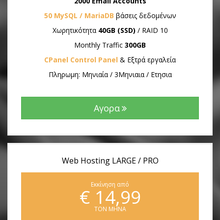
2000 Email Accounts
50 MySQL / MariaDB
βάσεις δεδομένων
Χωρητικότητα
40GB (SSD)
/ RAID 10
Monthly Traffic
300GB
CPanel Control Panel
& Εξτρά εργαλεία
Πληρωμη: Μηνιαία / 3Μηνιαια / Ετησια
Αγορα
Web Hosting LARGE / PRO
Εκκίνηση από
€ 14,99
ΤΟΝ ΜΗΝΑ