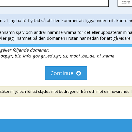
 vill jag ha förflyttad så att den kommer att ligga under mitt konto
männamn själv och ändrar namnservrarna för det eller uppdaterar min
fyller jag i namnet på den domänen i rutan här nedan för att gå vidare.
gäller följande domäner:
.org.gr,.biz,.info,.gov.gr,.edu.gr,.us,.mobi,.be,.de,.nl,.name
Continue
 säker miljö och för att skydda mot bedrägerier från och mot din nuvarande I