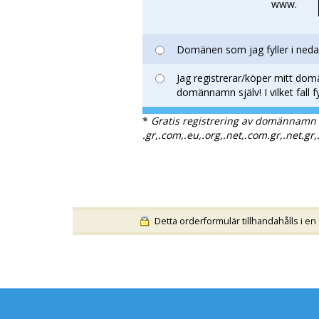
www.
Domänen som jag fyller i nedan
Jag registrerar/köper mitt do
domännamn själv! I vilket fall 
*
Gratis registrering av domännamn 
.gr,.com,.eu,.org,.net,.com.gr,.net.gr,
Detta orderformulär tillhandahålls i en