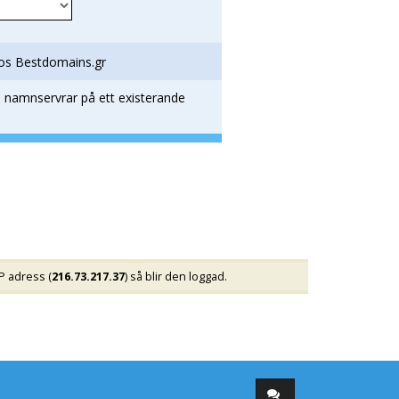
 hos Bestdomains.gr
a namnservrar på ett existerande
P adress (
216.73.217.37
) så blir den loggad.